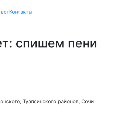
твет
Контакты
ет: спишем пени
ронского, Туапсинского районов, Сочи