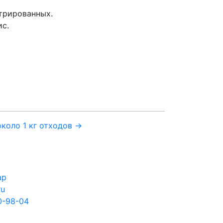
стрированных.
ис.
коло 1 кг отходов →
ар
ru
0-98-04