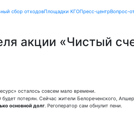
ьный сбор отходов
Площадки КГО
Пресс-центр
Вопрос-о
ля акции «Чистый сч
есурс» осталось совсем мало времени.
О будет потерян. Сейчас жители Белореченского, Апше
ько основной долг
. Регоператор сам обнулит пени.