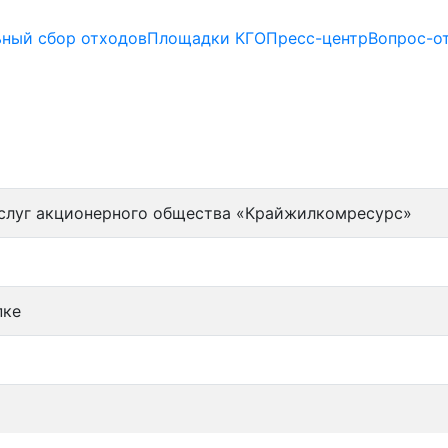
ьный сбор отходов
Площадки КГО
Пресс-центр
Вопрос-о
 услуг акционерного общества «Крайжилкомресурс»
пке