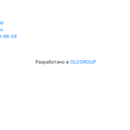
ар
ru
0-98-04
Разработано в
OLDGROUP