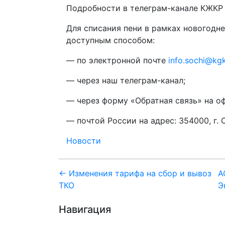
Подробности в телеграм-канале КЖКР и п
Для списания пени в рамках новогодн
доступным способом:
— по электронной почте
info.sochi@kgk
— через наш телеграм-канал;
— через форму «Обратная связь» на о
— почтой России на адрес: 354000, г. 
Новости
Навигация
← Изменения тарифа на сбор и вывоз
А
ТКО
Э
по
Навигация
записям