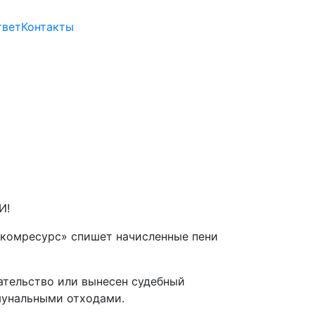
твет
Контакты
И!
лкомресурс» спишет начисленные пени
ательство или вынесен судебный
мунальными отходами.