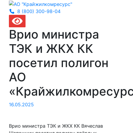
8 (800) 300-
98-04
Врио министра
ТЭК и ЖКХ КК
посетил полигон
АО
«Крайжилкомресур
16.05.2025
Врио министра ТЭК и ЖКХ КК Вячеслав
Шапошник посетил полигон твёрдых