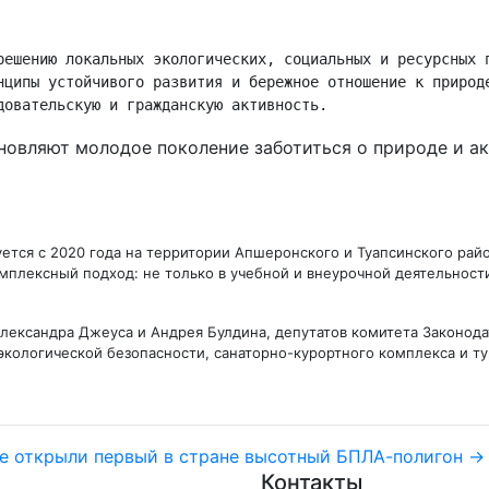
решению локальных экологических, социальных и ресурсных п
нципы устойчивого развития и бережное отношение к природе
довательскую и гражданскую активность.
новляют молодое поколение заботиться о природе и ак
ется с 2020 года на территории Апшеронского и Туапсинского рай
мплексный подход: не только в учебной и внеурочной деятельности
лександра Джеуса и Андрея Булдина, депутатов комитета Законода
экологической безопасности, санаторно-курортного комплекса и ту
е открыли первый в стране высотный БПЛА-полигон →
Контакты