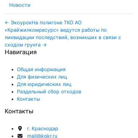
Новости
Навигация
← Экоурок
На полигоне ТКО АО
«Крайжилкомресурс» ведутся работы по
по
ликвидации последствий, возникших в связи с
записям
сходом грунта →
Навигация
Общая информация
Для физических лиц
Для юридических лиц
Раздельный сбор отходов
Контакты
Контакты
г. Краснодар
mail@kgkr.ru