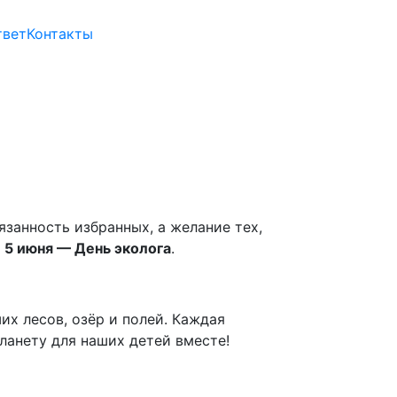
твет
Контакты
язанность избранных, а желание тех,
т
5 июня — День эколога
.
х лесов, озёр и полей. Каждая
ланету для наших детей вместе!