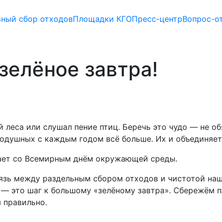
ьный сбор отходов
Площадки КГО
Пресс-центр
Вопрос-о
 зелёное завтра!
 леса или слушал пение птиц. Беречь это чудо — не об
внодушных с каждым годом всё больше. Их и объединяе
дает со Всемирным днём окружающей среды.
язь между раздельным сбором отходов и чистотой наши
 — это шаг к большому «зелёному завтра». Сбережём п
 правильно.