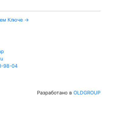
чем Ключе →
ар
ru
0-98-04
Разработано в
OLDGROUP