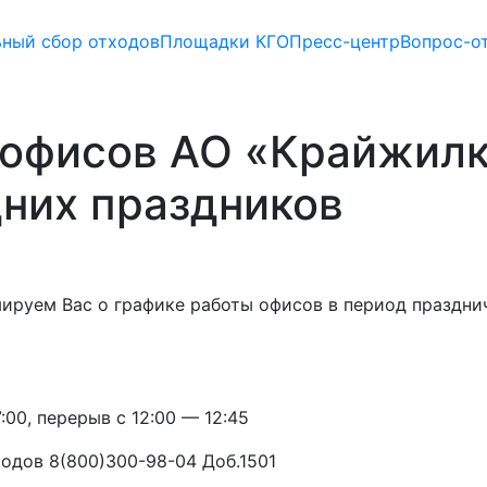
ьный сбор отходов
Площадки КГО
Пресс-центр
Вопрос-о
 офисов АО «Крайжил
них праздников
ируем Вас о графике работы офисов в период празднич
:00, перерыв с 12:00 — 12:45
одов 8(800)300-98-04 Доб.1501