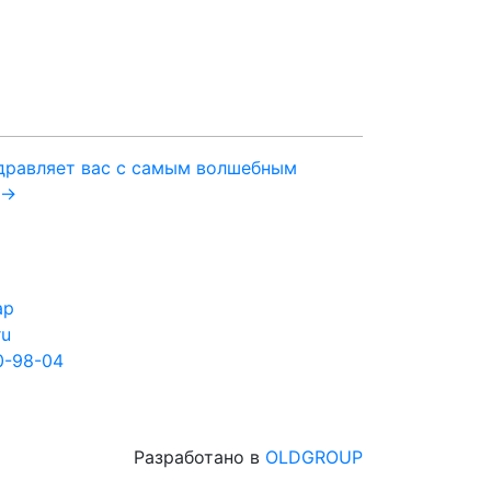
дравляет вас с самым волшебным
 →
ар
ru
0-98-04
Разработано в
OLDGROUP