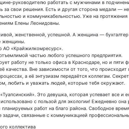
щине-руководителю работать с мужчинами в подчинени
ть за свои решения. Есть и другая сторона медали — 
ьностью и коммуникабельностью. Уже на протяжения п
ениям Елены Леонидовны.
ивой, женственной, успешной. А женщина — бухгалтер 
е женщины.
ер АО «Крайжилкомресурс».
еотъемлимой частью любого успешного предприятия.
ет работу не только офиса в Краснодаре, но и пяти ф
ё качества. Вне зависимости от того, что происходит
процессах, а её энтузиазм передаётся коллегам. Сек
хом, любить и уважать людей, которые тебя окружают.
«Туапсинский». Это девушка, которая успевает все и е
 использовано с пользой для экологии! Ежедневно она
и планируемых работ на благо района. Свободное вре
 задачи, связанные с коммуникацией профессиональны
ого коллектива