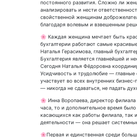
постоянного развития. Сложно ли жен
анализировать и нести ответственнос
свойственной женщинам доброжелател
благодаря волевым и взвешенным реш
🌸 Каждая женщина мечтает быть крас
бухгалтерии работают самые красивы
Наталья Герасимова, главный бухгалт
Бухгалтерия является главнейшей и н
Сегодня Наталья Фёдоровна координиру
Усидчивость и трудолюбие — главные е
участвует во всех внутренних бизнес-
— никогда не сдаваться, не падать ду
🌸 Инна Воропаева, директор филиала 
часа, то и дополнительное время было
касающихся как работы филиала, так 
деятельности — она решает системные
🌸Первая и единственная среди больш