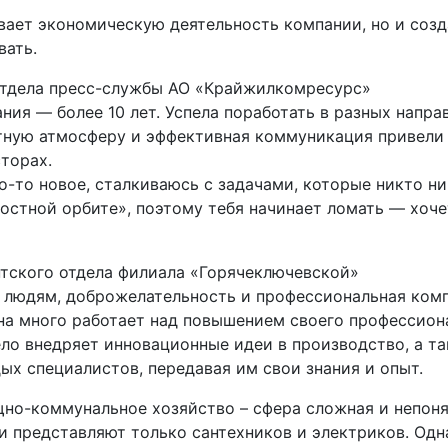
вает экономическую деятельность компании, но и созд
вать.
 отдела пресс-службы АО «Крайжилкомресурс»
ния — более 10 лет. Успела поработать в разных направ
тную атмосферу и эффективная коммуникация привели 
торах.
-то новое, сталкиваюсь с задачами, которые никто ни
востной орбите», поэтому тебя начинает ломать — хоч
нтского отдела филиала «Горячеключевской»
 людям, доброжелательность и профессиональная ком
на много работает над повышением своего профессиона
ло внедряет инновационные идеи в производство, а т
ых специалистов, передавая им свои знания и опыт.
но-коммунальное хозяйство – сфера сложная и непонят
 представляют только сантехников и электриков. Одна