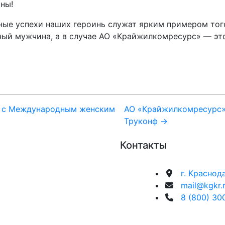
ны!
ые успехи наших героинь служат ярким примером того
ьный мужчина, а в случае АО «Крайжилкомресурс» — э
т с Международным женским
АО «Крайжилкомресурс»
Труконф →
Контакты
г. Краснод
mail@kgkr.
8 (800) 30