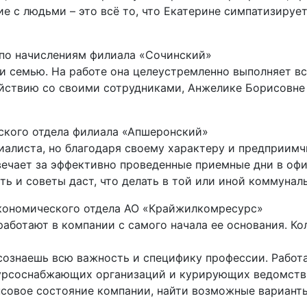
 с людьми – это всё то, что Екатерине симпатизирует
 по начислениям филиала «Сочинский»
 и семью. На работе она целеустремленно выполняет вс
йствию со своими сотрудниками, Анжелике Борисовне 
ского отдела филиала «Апшеронский»
иалиста, но благодаря своему характеру и предприимч
вечает за эффективно проведенные приемные дни в оф
ть и советы даст, что делать в той или иной коммунал
экономического отдела АО «Крайжилкомресурс»
аботают в компании с самого начала ее основания. Ко
сознаешь всю важность и специфику профессии. Работ
сурсоснабжающих организаций и курирующих ведомств
нсовое состояние компании, найти возможные вариант