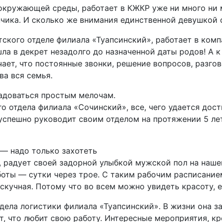
 окружающей среды, работает в КЖКР уже ни много ни 
ончика. И сколько же внимания единственной девушкой
ского отделе филиала «Туапсинский», работает в комп
шла в декрет незадолго до назначенной даты родов! А 
чает, что постоянные звонки, решение вопросов, разг
ва вся семья.
адоваться простым мелочам.
го отдела филиала «Сочинский», все, чего удается дос
успешно руководит своим отделом на протяжении 5 лет
— надо только захотеть
, радует своей задорной улыбкой мужской пол на наше
боты — сутки через трое. С таким рабочим расписание
ескучная. Потому что во всем можно увидеть красоту, 
дела логистики филиала «Туапсинский». В жизни она з
т, что любит свою работу. Интересные мероприятия, кр