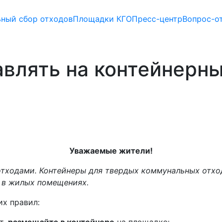
ьный сбор отходов
Площадки КГО
Пресс-центр
Вопрос-о
авлять на контейнерн
Уважаемые жители!
отходами. Контейнеры для твердых коммунальных отхо
 в жилых помещениях.
х правил:
т,
размещайте в контейнере
на площадке;