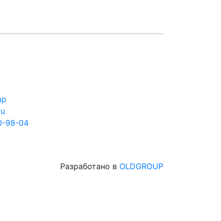
ар
ru
0-98-04
Разработано в
OLDGROUP