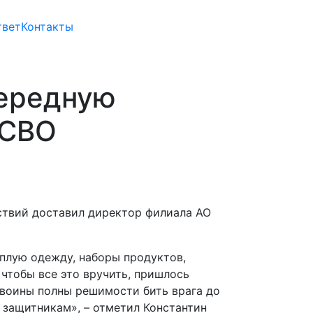
твет
Контакты
ередную
 СВО
ствий доставил директор филиала АО
еплую одежду, наборы продуктов,
чтобы все это вручить, пришлось
е воины полны решимости бить врага до
 защитникам», – отметил Константин