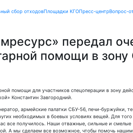
ьный сбор отходов
Площадки КГО
Пресс-центр
Вопрос-о
мресурс» передал оч
тарной помощи в зону
рной помощи для участников спецоперации в зону дей
ой» Константин Завгородний.
нератор, армейские палатки СБУ-56, печи-буржуйки, т
угих необходимых в боевых условиях вещей. Для того 
 нас все получилось. Наши отважные, сильные и смелы
мой. А мы сделаем все возможное, чтобы помочь нашим