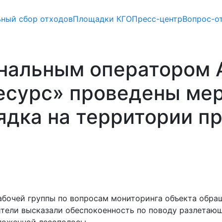
ьный сбор отходов
Площадки КГО
Пресс-центр
Вопрос-о
ональным оператором 
сурс» проведены мер
ядка на территории п
рабочей группы по вопросам мониторинга объекта об
ели высказали обеспокоенность по поводу разлетающ
ложенной лесополосы.