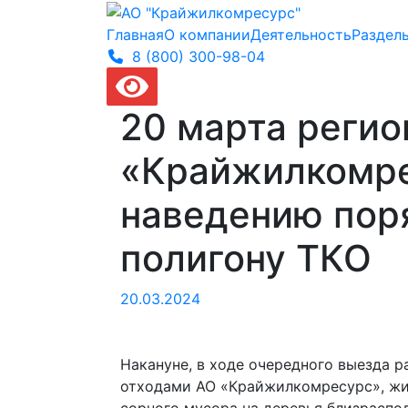
Главная
О компании
Деятельность
Раздел
8 (800) 300-
98-04
20 марта реги
«Крайжилкомре
наведению пор
полигону ТКО
20.03.2024
Накануне, в ходе очередного выезда 
отходами АО «Крайжилкомресурс», жит
сорного мусора на деревья близраспо