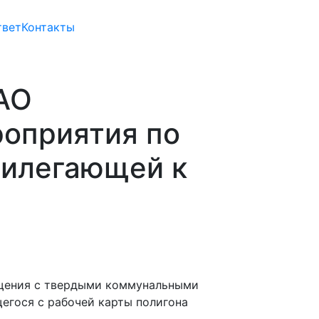
твет
Контакты
АО
оприятия по
рилегающей к
ращения с твердыми коммунальными
егося с рабочей карты полигона