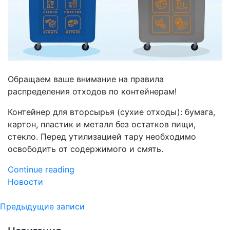
Обращаем ваше внимание на правила
распределения отходов по контейнерам!
Контейнер для вторсырья (сухие отходы): бумага,
картон, пластик и металл без остатков пищи,
стекло. Перед утилизацией тару необходимо
освободить от содержимого и смять.
«С
Continue reading
1
Новости
сентября
Навигация
вводится
Предыдущие записи
в
по