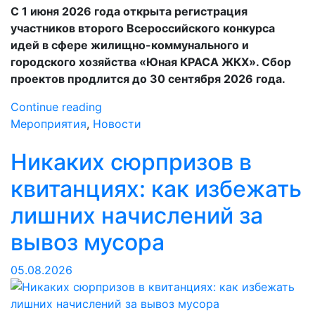
С 1 июня 2026 года открыта регистрация
участников второго Всероссийского конкурса
идей в сфере жилищно-коммунального и
городского хозяйства «Юная КРАСА ЖКХ». Сбор
проектов продлится до 30 сентября 2026 года.
«Стартовал
Continue reading
прием
Мероприятия
,
Новости
заявок
Никаких сюрпризов в
на
второй
квитанциях: как избежать
Всероссийский
конкурс
лишних начислений за
«Юная
вывоз мусора
КРАСА
ЖКХ»»
05.08.2026