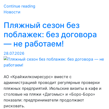
««Электронка»
Continue reading
переживет
Новости
ваших
Пляжный сезон без
правнуков…
и
поблажек: без договора
отравит
им
— не работаем!
землю»
28.07.2026
АО «Крайжилкомресурс» вместе с
администрацией проводит регулярные проверки
пляжных предприятий. Июльские визиты в кафе и
столовые на пляжи «Дагомыс» и «Боро-Боро»
показали: предприниматели продолжают
рисковать.