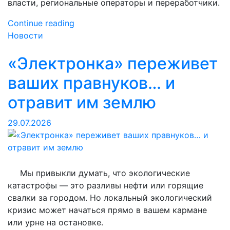
власти, региональные операторы и переработчики.
«Два
Continue reading
бака
Новости
—
«Электронка» переживет
одна
цель:
ваших правнуков… и
с
какими
отравит им землю
сложностями
может
29.07.2026
столкнуться
двухпоточная
система
на
Мы привыкли думать, что экологические
Кубани»
катастрофы — это разливы нефти или горящие
свалки за городом. Но локальный экологический
кризис может начаться прямо в вашем кармане
или урне на остановке.