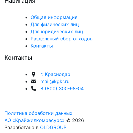
Навигация
действие
двухпоточная
записям
система
Общая информация
раздельного
Для физических лиц
сбора
Для юридических лиц
твёрдых
Раздельный сбор отходов
коммунальных
Контакты
отходов
Контакты
в
Краснодарском
крае»
г. Краснодар
mail@kgkr.ru
8 (800) 300-98-04
Политика обработки данных
АО «Крайжилкомресурс»
© 2026
Разработано в
OLDGROUP