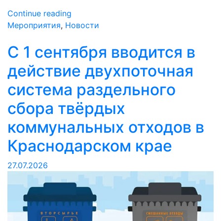
«Пляжный
Continue reading
сезон
Мероприятия
,
Новости
без
С 1 сентября вводится в
поблажек:
без
действие двухпоточная
договора
—
система раздельного
не
сбора твёрдых
работаем!»
коммунальных отходов в
Краснодарском крае
27.07.2026