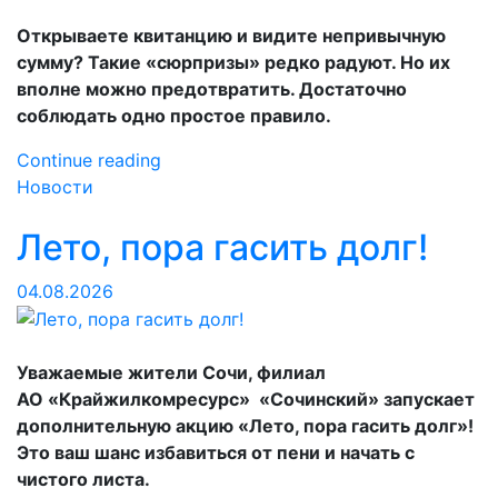
Открываете квитанцию и видите непривычную
сумму? Такие «сюрпризы» редко радуют. Но их
вполне можно предотвратить. Достаточно
соблюдать одно простое правило.
«Никаких
Continue reading
сюрпризов
Новости
в
Лето, пора гасить долг!
квитанциях:
как
04.08.2026
избежать
лишних
начислений
за
Уважаемые жители Сочи, филиал
вывоз
АО «Крайжилкомресурс» «Сочинский» запускает
мусора»
дополнительную акцию «Лето, пора гасить долг»!
Это ваш шанс избавиться от пени и начать с
чистого листа.